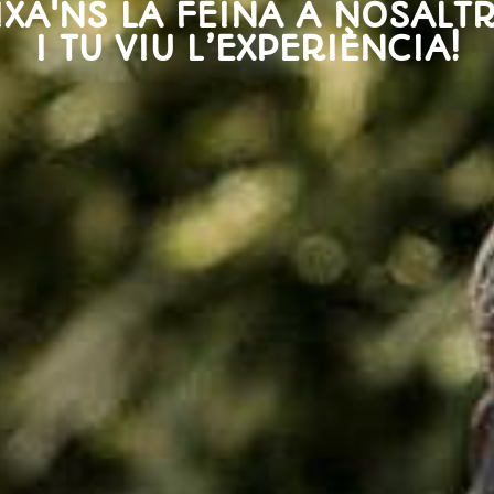
IXA'NS LA FEINA A NOSALTR
I TU VIU L’EXPERIÈNCIA!